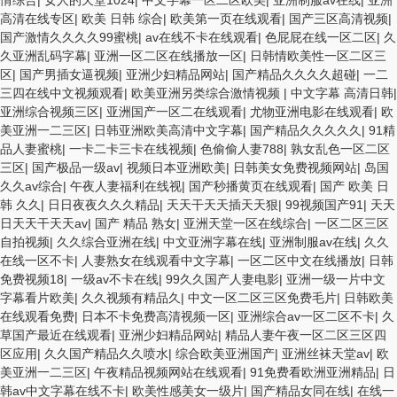
情综合
|
女人的天堂1024
|
中文字幕一区二区欧美
|
亚洲制服av在线
|
亚洲
高清在线专区
|
欧美 日韩 综合
|
欧美第一页在线观看
|
国产三区高清视频
|
国产激情久久久久99蜜桃
|
av在线不卡在线观看
|
色屁屁在线一区二区
|
久
久亚洲乱码字幕
|
亚洲一区二区在线播放一区
|
日韩情欧美性一区二区三
区
|
国产男插女逼视频
|
亚洲少妇精品网站
|
国产精品久久久久超碰
|
一二
三四在线中文视频观看
|
欧美亚洲另类综合激情视频
|
中文字幕 高清日韩
|
亚洲综合视频三区
|
亚洲国产一区二在线观看
|
尤物亚洲电影在线观看
|
欧
美亚洲一二三区
|
日韩亚洲欧美高清中文字幕
|
国产精品久久久久久
|
91精
品人妻蜜桃
|
一卡二卡三卡在线视频
|
色偷偷人妻788
|
孰女乱色一区二区
三区
|
国产极品一级av
|
视频日本亚洲欧美
|
日韩美女免费视频网站
|
岛国
久久av综合
|
午夜人妻福利在线视
|
国产秒播黄页在线观看
|
国产 欧美 日
韩 久久
|
日日夜夜久久久精品
|
天天干天天插天天狠
|
99视频国产91
|
天天
日天天干天天av
|
国产 精品 熟女
|
亚洲天堂一区在线综合
|
一区二区三区
自拍视频
|
久久综合亚洲在线
|
中文亚洲字幕在线
|
亚洲制服av在线
|
久久
在线一区不卡
|
人妻熟女在线观看中文字幕
|
一区二区中文在线播放
|
日韩
免费视频18
|
一级av不卡在线
|
99久久国产人妻电影
|
亚洲一级一片中文
字幕看片欧美
|
久久视频有精品久
|
中文一区二区三区免费毛片
|
日韩欧美
在线观看免费
|
日本不卡免费高清视频一区
|
亚洲综合av一区二区不卡
|
久
草国产最近在线观看
|
亚洲少妇精品网站
|
精品人妻午夜一区二区三区四
区应用
|
久久国产精品久久喷水
|
综合欧美亚洲国产
|
亚洲丝袜天堂av
|
欧
美亚洲一二三区
|
午夜精品视频网站在线观看
|
91免费看欧洲亚洲精品
|
日
韩av中文字幕在线不卡
|
欧美性感美女一级片
|
国产精品女同在线
|
在线一