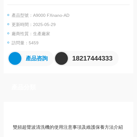
學傳感技術的基礎上加入了FXnano傳感器。雙傳感器同時運行的
情況下，檢測下限由原來的0.5μm下探至0.15μm，使得該儀器在
產品型號：A9000 FXnano-AD
大顆粒檢測領域的應用更加的廣泛。
更新時間：2025-05-29
廠商性質：生產廠家
訪問量：5459
18217444333
產品咨詢
產品分類
技術文章
雙頻超聲波清洗機的使用注意事項及維護保養方法介紹