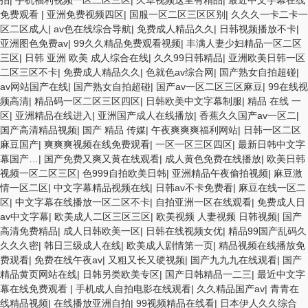
拍
|
手机福利视频一区二区三区
|
久草视频这里有精品
|
最近中文字幕在线
免费观看
|
亚洲免费视频四区
|
国服一区二区三区区别
|
久久久一卡二卡一
区二区成人
|
av色在线综合导航
|
免费成人精品久久
|
日韩视频播放不卡
|
亚洲图色免费av
|
99久久精品免费观看视频
|
丰满人妻少妇精品一区二区
三区
|
日韩 亚洲 欧美 成人综合在线
|
久久99日韩精品
|
亚洲欧美日韩一区
二区三区不卡
|
免费成人精品久久
|
色就色av综合网
|
国产熟女自拍超碰
|
av网站国产在线
|
国产熟女自拍超碰
|
国产av一区二区三区麻豆
|
99在线视
频高清
|
精品码一区二区三区四区
|
日韩欧美中文字幕制服
|
精品 在线 一
区
|
亚洲精品在线进入
|
亚洲国产成人在线播放
|
香蕉久久国产av一区二
|
国产高清精品视频
|
国产 精品 传媒
|
午夜爽爽爽福利网站
|
日韩一区二区
麻豆国产
|
爽爽爽视频在线免费观看
|
一区一区三区四区
|
最新日韩中文字
幕国产…
|
国产免费又爽又黄在线观看
|
成人黄色免费在线播放
|
欧美日韩
视频一区二区三区
|
色999自拍欧美日韩
|
亚洲精品午夜偷拍视频
|
麻豆激
情一区二区
|
中文字幕精品视频在线
|
日韩av不卡免费看
|
麻豆在线一区二
区
|
中文字幕在线播放一区二区不卡
|
自拍亚洲一区在线观看
|
免费成人日
av中文字幕
|
欧美成人二区三区三区
|
欧美视频 人妻视频 日韩视频
|
国产
高清免费精品
|
成人日韩欧美一区
|
日韩在线视频女优
|
精品99国产乱码久
久久久密
|
韩日三级成人在线
|
欧美成人剧情第一页
|
精品视频在线播放免
费观看
|
免费在线午夜av
|
又粗又长又硬视频
|
国产九九九在线观看
|
国产
精品黄页网站在线
|
日韩另类欧美专区
|
国产日韩精品一二三
|
最近中文字
幕在线免费观看
|
手机成人自拍电影在线观看
|
久久精品国产av
|
青青在
线精品视频
|
在线播放亚洲自拍
|
99视频精品在线看
|
日本伊人久久综合