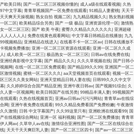
产欧美日韩
|
国产一区二区三区视频你懂的
|
成人a级在线观看视频
|
久热
97中文字幕
|
青青草视频国产一区免费在线观看
|
91精品人妻蜜桃
|
天天干
天天爽天天操视频
|
熟女自拍 视频二区
|
九九精品视频久久
|
熟女熟妇视频
一区二区
|
欧美精品综合另类
|
国产 一级 极品
|
亚洲资源伦理一区
|
激情熟
女一区二区三区
|
国产 欧美 午夜
|
蜜臀久久精品久久久久久久
|
亚洲超碰
人人人人人人
|
免费在线黄色观看网站
|
中文字幕日韩精品在线播放
|
九九
99视频精品
|
亚洲精品在线进入
|
在线看不卡一区二区av
|
日韩在线播放不
卡视频免费播放
|
亚洲一区二区三区资源在线观看
|
亚洲一区二区久久成
人
|
成人欧美一区二区三
|
极品熟女一区二区三区
|
日韩av在线免费在线
|
亚洲经典影视中文字幕
|
国产 精品久久久
|
久久久草视频在线
|
国产日韩小
视频网
|
在线一区二区三区免费观看
|
国产精品99久久99
|
亚洲国产一区二
区激情视频
|
蜜桃一区二区久久久
|
aa天堂视频首页在线观看
|
视频一区二
区三区久久美女网站
|
亚洲天堂精品日韩人妻在线
|
日韩99久久久中文字
幕
|
久久婷婷综合合国产精品亚洲
|
亚洲午夜日韩av
|
国产视频91综合
|
久
久人妻一区视频网
|
欧美日韩国产在线另类
|
99精品丰满人妻
|
99视频国产
在线观看
|
久热在线视频首页
|
亚洲av日韩av污污污网站
|
青青草av在线综
合网
|
亚洲午夜免费在线观看
|
99久久精品免费看国产免费粉嫩
|
午夜激情
久久激情
|
日韩 中文字幕国产
|
久久99这里只有
|
亚洲欧洲在线观看99
|
国
产在线视频综合网站
|
亚洲一区 福利视频
|
国产一区二区免费播放
|
青青草
伊人网av
|
久草华人av在线
|
激情综合亚洲性图
|
国产一区二区在线综合在
线
|
天天干天天爽巨乳人妻
|
国产一区二区三区四卡
|
国产av一区二区三区