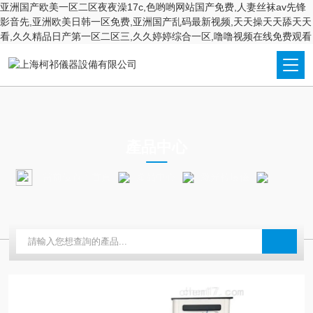
亚洲国产欧美一区二区夜夜澡17c,色哟哟网站国产免费,人妻丝袜av先锋
影音先,亚洲欧美日韩一区免费,亚洲国产乱码最新视频,天天操天天舔天天
看,久久精品日产第一区二区三,久久婷婷综合一区,噜噜视频在线免费观看
PRODUCTS CENTER
產品中心
當前位置：
首頁
產品中心
激光粒度儀
顆粒計