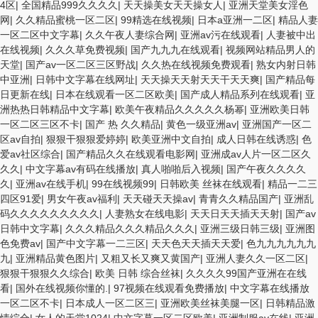
4区
|
全国精品999久久久久
|
天天操美女天天操女人
|
亚洲天堂美女淫色
网
|
久久精品蜜桃一区二区
|
99精选在线视频
|
日本a亚洲一二区
|
精品人妻
一区二区中文字幕
|
久久午夜人妻综合网
|
亚洲av污在线观看
|
人妻被中出
在线视频
|
久久久草免费视频
|
国产九九九在线观看
|
视频网站精品男人的
天堂
|
国产av一区二区三区野战
|
久久热在线视频免费观看
|
熟女内射日韩
中亚洲
|
日韩中文字幕在线网址
|
天天操天天射天天干天天爽
|
国产精品每
日更新在线
|
日本在线观看一区二区欧美
|
国产成人精品系列在线观看
|
亚
洲热热日韩精品中文字幕
|
欧美午夜精品久久久久久杨幂
|
亚洲欧美日韩
一区二区三区不卡
|
国产 热 久久精品
|
黄色一级亚洲av
|
亚洲国产一区二
区av自拍
|
狠狠干狠狠爱婷婷
|
欧美亚洲中文自拍
|
成人日韩在线诱惑
|
色
爱av社区综合
|
国产精品久久在线观看电影网
|
亚洲成av人片一区二区久
久久
|
中文字幕av有码在线播放
|
真人啪啪后入视频
|
国产午夜久久久久
久
|
亚洲av在线手机
|
99在线视频99
|
日韩欧美 丝袜在线观看
|
精品一二三
四区91爱
|
男女午夜av福利
|
天天碰天天操av
|
青青久久精品国产
|
亚洲乱
码久久久久久久久久久
|
人妻熟女在线电影
|
天天日天天插天天射
|
国产av
日韩中文字幕
|
久久久精品久久久精品久久久
|
亚洲三级日韩三级
|
亚洲图
色免费av
|
国产中文字幕一二三区
|
天天色天天插天天爱
|
色九九九九九九
九
|
亚洲精品黄色图片
|
又粗又长又爽又黄国产
|
亚洲人妻久久一区二区
|
狠狠干狠狠久久综合
|
欧美 日韩 综合丝袜
|
久久久久99国产亚洲在在线
看
|
国外在线视频你懂的.
|
97视频在线观看免费播放
|
中文字幕在线播放
一区二区不卡
|
日本成人一区二区三
|
亚洲欧美丝袜美腿一区
|
日韩精品激