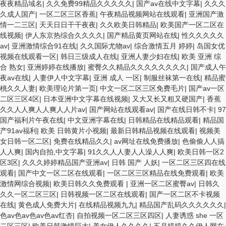
夜夜精品域名
|
久久免费99精品久久久久久
|
国产av在线中文字幕
|
久久久
久成人国产
|
一区二区三区香蕉
|
午夜精品视频网站在线观看
|
亚洲国产激
情一二三区
|
天天日日干干夜夜
|
久久欧美日韩精品
|
欧美国产一区二区在
线视频
|
伊人东京热综合久久久久
|
国产精品黄页网站在线
|
性久久久久久
av
|
亚洲激情综合91在线
|
久久国际尤物av
|
综合激情五月 婷婷
|
岛国女优
视频在线观看一区
|
韩日三级成人在线
|
亚洲人妻少妇在线
|
欧美 亚洲 综
合 熟女
|
亚洲婷婷在线播放
|
蜜臀久久精品久久久久久久久久
|
国产成人午
夜av在线
|
人妻伊人中文字幕
|
亚洲 成人 一区
|
制服丝袜第一在线
|
精品蜜
桃久久人妻
|
欧美理论片第一页
|
中文一区二区三区免费毛片
|
国产av一区
二区三区4区
|
日本亚洲中文字幕在线视频
|
又大又长又粗又硬国产
|
香蕉
久久人人爽人人爽人人片av
|
国产网站在线观看av
|
国产在线日韩不卡
|
97
国产福利片午夜在线
|
中文亚洲字幕在线
|
日韩精品在线精品观看
|
精品国
产91av福利
|
欧美 日韩黄片小视频
|
最新日韩精品视频在线观看
|
视频美
女日韩一区二区
|
免费在线精品久久
|
av网址在线免费播放
|
色偷偷人人搞
人人爽
|
国内自拍,中文字幕
|
91久久人人妻人人澡人人爽
|
欧美日韩一区2
区3区
|
久久久婷婷精品国产亚洲av
|
日韩 国产 人妖
|
一区二区三区四在线
观看
|
国产中文一区二区在线观看
|
一区二区三区精品在线免费观看
|
欧美
激情网综合视频
|
欧美日韩久久免费观看
|
亚洲一区二区蜜臀av
|
日韩久
久久一区二区三区
|
日韩视频一区二区在线观看
|
国产一区二区不卡视频
在线
|
黄色成人免费大片
|
在线精品视频九九
|
精品国产乱码久久久久久久
|
色av色av色av色av红杏
|
自拍视频一区二区三区四区
|
人妻诱惑 she 一区