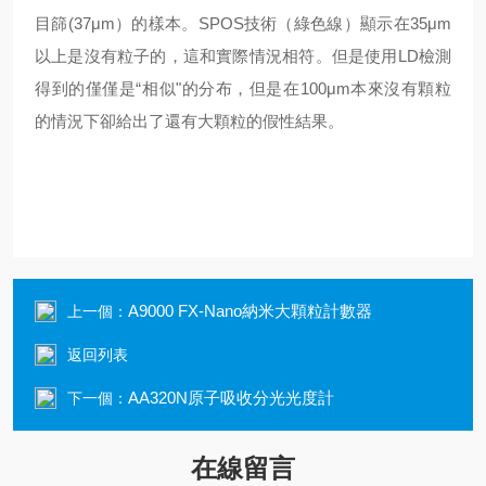
目篩(37μm）的樣本。SPOS技術（綠色線）顯示在35μm
以上是沒有粒子的，這和實際情況相符。但是使用LD檢測
得到的僅僅是“相似"的分布，但是在100μm本來沒有顆粒
的情況下卻給出了還有大顆粒的假性結果。
A9000 FX-Nano納米大顆粒計數器
上一個：
返回列表
AA320N原子吸收分光光度計
下一個：
在線留言