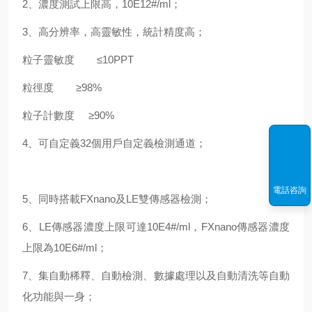
2、濃度測試上限高，10E12#/ml；
3、高分辨率，高靈敏性，統計精度高；
粒子靈敏度 ≤10PPT
粒徑度 ≥98%
粒子計數度 ≥90%
4、可自定義32個用戶自定義檢測通道；
電話咨詢
5、同時搭載FXnano及LE雙傳感器檢測；
6、LE傳感器濃度上限可達10E4#/ml，FXnano傳感器濃度
上限為10E6#/ml；
7、集自動稀釋、自動檢測、數據處理以及自動清洗等自動
化功能與一身；