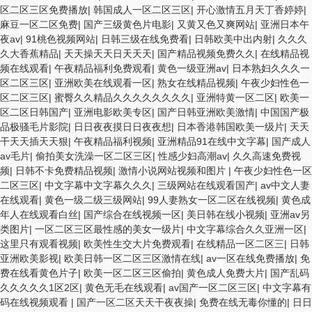
区二区三区免费播放
|
韩国成人一区二区三区
|
开心激情五月天丁香婷婷
|
麻豆一区二区免费
|
国产三级黄色片电影
|
又黄又色又爽网站
|
亚洲日本午
夜av
|
91桃色视频网站
|
日韩三级在线免费看
|
日韩欧美中出内射
|
久久久
久大香蕉精品
|
天天操天天日天天天
|
国产精品视频免费久久
|
在线精品视
频在线观看
|
午夜精品福利免费观看
|
黄色一级亚洲av
|
日本熟妇久久久一
区二区三区
|
亚洲欧美在线观看一区
|
熟女在线精品视频
|
午夜少妇性色一
区二区三区
|
蜜臀久久精品久久久久久久久久
|
亚洲特黄一区二区
|
欧美一
区二区日韩国产
|
亚洲电影欧美专区
|
国产日韩亚洲欧美激情
|
中国国产极
品极骚毛片影院
|
日日夜夜摸日日夜夜想
|
日本香港韩国欧美一级片
|
天天
干天天插天天狠
|
午夜精品福利视频
|
亚洲精品91在线中文字幕
|
国产成人
av毛片
|
偷拍美女洗澡一区二区三区
|
性感少妇高潮av
|
久久高速免费视
频
|
日韩不卡免费精品视频
|
激情小说网站视频和图片
|
午夜少妇性色一区
二区三区
|
中文字幕中文字幕久久久
|
三级网站在线观看国产
|
av中文人妻
在线观看
|
黄色一级二级三级网站
|
99人妻熟女一区二区在线视频
|
黄色成
年人在线观看白丝
|
国产综合在线视频一区
|
美日韩在线小视频
|
亚洲av另
类图片
|
一区二区三区最性感的美女一级片
|
中文字幕综合久久亚洲一区
|
这里只有观看视频
|
欧美性生交大片免费观看
|
在线精品一区二区三
|
日韩
亚洲欧美影视
|
欧美日韩一区二区三区激情在线
|
av一区在线免费播放
|
免
费在线看黄色片子
|
欧美一区二区三区偷拍
|
黄色成人免费大片
|
国产乱码
久久久久久1区2区
|
黄色无毛在线观看
|
av国产一区二区三区
|
中文字幕有
码在线视频观看
|
国产一区二区天天干夜夜操
|
免费在线无毒你懂的
|
日日