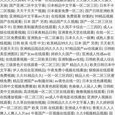
久久久久久婷婷
|
中文字幕一区在线视频你懂的
|
天天操天天操天天操天
天操
|
国产亚洲二区中文字幕
|
日本精品中文字幕一区二区三区
|
日本不卡
二区视频
|
天天干天天艹视频
|
日本最新免费一区二区
|
国产日韩亚洲欧美
激情
|
亚洲精品中文字幕av大全
|
在线视频 免费观看 你懂的
|
99精品视频
国产在线观看
|
日本 国产 另类
|
精品国产久久视频
|
国产一区二区三区丝
袜不卡
|
亚洲欧美制服诱惑在线观看
|
久久我不卡综合一二三四区
|
成人a
级在线观看视频
|
日日夜夜精品日韩
|
亚洲黄色天堂在线观看
|
在线一区二
区三区免费观看
|
亚洲熟女一区二区麻豆
|
日本久久久一级爽
|
成熟人妻在
线视频
|
日韩 欧美 伦理 中文
|
欧美精品99久久
|
日本 国产 另类
|
天天射天
天摸天天日
|
亚洲精品国品乱码久久久久
|
97精品国产aⅴ在线麻豆
|
日韩欧
美亚洲图区
|
国产女av在线观看
|
婷婷久久国产一区
|
亚洲成人性感av在
线
|
在线观看视频一区二区欧美日韩
|
亚洲制服av在线
|
日韩欧美成人综合
色
|
三级黄色片在线观看一区二区三区
|
国产 精品久久久
|
欧美日韩日本中
文字幕
|
伊人色综合亚洲精品
|
午夜免费小视频在线播放
|
狠狠操在线观看
免费视频
|
久久91精品久久
|
一区一区三区四区
|
精品人伦一区二区三区蜜
桃免费
|
精品亚洲国产av制服丝袜
|
av黄色在线一区
|
日本女优色播视频
|
日韩中文视频免费播放
|
欧美黄色精彩视频
|
色偷偷人人搞人人爽
|
日韩欧
美中文插插插
|
高清视频一区二区三区在线观看
|
撸撸视频在线观看
|
日韩
在线播放视频一区二区三区
|
av成人午夜电影在线播放
|
亚洲伊人视频在
线观看
|
久久草自拍偷拍视频
|
日韩精品久久久中文字幕人妻
|
久久婷婷国
产一区二区区
|
国产 欧美 日韩 在线观看
|
亚洲成人午夜91
|
香蕉久久人人
爽人人爽人人片av
|
午夜国产一区视频在线观看
|
久久9视频精品视频
|
国