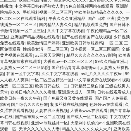
二区三区
|
欧美日韩激情巨大
|
美女伊人久久久久
|
五月婷婷久久伊人网在
线播放
|
中文字幕日韩有码熟女人妻
|
9色自拍视频网站在线观看
|
亚洲影
院精品久久
|
手机福利视频一区二区三区
|
性欧美熟妇精品久久久久久
|
一
区二区三区在线观看福利
|
午夜久久久亚洲精品
|
国产 日本 亚洲
|
黄色在
线播放一区二区三区
|
国内精品人妻久久
|
精品视频观看免费
|
国产日韩不
卡激情视频一区二区三区
|
久久中文字幕在线看
|
午夜伦理精品一区二区
三区
|
亚洲国产精品视频在线观看
|
国产在线视频国产在线视频
|
少妇视频
免费在线观看
|
欧美激情国产婷婷
|
亚洲欧美日韩制服诱惑
|
一区 二区 三
区免费观看
|
性感美女污一区二区三区
|
日本视频一区二区三区四区
|
全部
黄片视频在线观看
|
av三级天堂网址
|
精品久久久久久久久97影院
|
欧美青
青草视频搜索在线观看
|
大香蕉av一区二区三区四区
|
99久久精品亚洲a
|
人妻熟女一区二区三区影院
|
国产精品青青草原老鸭wo
|
人妻熟女丝袜视
频
|
韩国一区中文字幕
|
久久中文字幕在线看
|
av毛片久久久久午夜hd
|
99
人人看人人爽操
|
一区二区三区精品一区
|
中文字幕免费在线观看av
|
视频
免费一区二区三区
|
欧美日韩在线一二
|
日韩精品三级自拍
|
三级在线男人
天堂
|
欧美日韩久久久久久蜜桃
|
亚洲最大成人一区网
|
日韩在线观看成人
|
欧美日韩一夜久久午夜
|
国产免费又爽又黄在线观看
|
国产国产人免费视
频69
|
国产综合久久久粉嫩
|
制服丝袜在线视频网
|
色婷婷av在线观看
|
久
久涩在线观看视频
|
人妻在线亚洲视频
|
大香蕉www在线观看
|
国产青青草
av在线
|
国产丝袜熟女一区二区在线
|
国产成人一区二区影院
|
中文在线字
幕日韩在线视频
|
亚洲va制服丝袜一区
|
天堂网手机偷拍av
|
亚洲欧美在线
观看一区
|
天堂久久久久久久人妻
|
精品久久久久久久成人大片
|
亚洲欧美