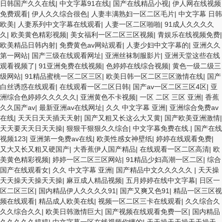
日韩国产久久在线
|
中文字幕91在线
|
国产在线精品小视
|
伊人网在线视频
免费观看
|
伊人久久综合很色
|
人妻丰满熟妇一区二区毛片
|
中文字幕 日韩
欧美
|
人妻系列中文字幕在线观看
|
人妻一区二区啪啪
|
91成人久久久久
久
|
欧美黄色精彩视频
|
美女福利一区二区三区视频
|
青娱乐在线视频免费
|
欧美精品日韩内射
|
免费黄色av网站观看
|
人妻少妇中文字幕的
|
亚洲久久
第一网站
|
国产三级在线观看网址
|
亚洲丝袜制服影片
|
亚洲天堂这些在线
观看视频了
|
91亚洲免费在线视频
|
色婷婷在线综合视频
|
黄色一级二级三
级网站
|
91精品蜜桃一区二区三区
|
欧美日韩一区二区三区激情在线
|
国产
白丝诱惑在线观看
|
在线观看一区二区日韩
|
国产av一区二区三区4区
|
亚
洲综合色婷婷久久久久久
|
亚洲黄色不卡视频
|
一区 二区 三区 亚洲
|
香蕉
久久国产av
|
最新亚洲av在线网址
|
久久 中文字幕 亚洲
|
亚洲综合免费av
在线
|
天天日天天插天天射
|
国产又粗又长这么大又黄
|
国产欧美亚洲激情
|
天天要天天日天天操
|
狠狠干狠狠久久综合
|
中文字幕免费在线.
|
国产在线
视频123
|
亚洲第一免费av在线
|
欧美性感女神壁纸
|
婷婷在线观看免费
|
又大又长又粗又硬国产
|
大香蕉伊人国产精品
|
在线观看一区二区高清
|
欧
美黄色精彩视频
|
婷婷一区二区三区网站
|
91精品少妇高潮一区二区
|
综合
国产在线观看女
|
久久 中文字幕 亚洲
|
国产精品中文久久久久久
|
天天操
天天操天天操天天操
|
麻豆成人精品视频
|
五月婷婷在线中文字幕
|
日区一
区二区三区
|
国内精品伊人久久久久91
|
国产又爽又色91
|
精品一区三区视
频在线观看
|
精品成人欧美在线
|
视频一区二区三卡在线观看
|
久久综合久
久久综合久久
|
欧美日韩激情巨大
|
国产视频在线观看免费一区
|
国内精品