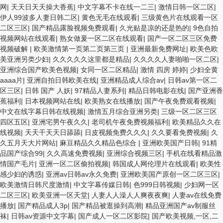
网
|
天天日天天操大香蕉
|
中文字幕不卡在线一二三
|
激情日韩一区二区
|
伊人99波多人妻日韩二区
|
黄色无毛在线观看
|
三级黄色片在线观看一区
二区三区
|
国产精品露脸视频免费观看
|
久光贴是凉的还是热的
|
9色自拍
视频网站在线观看
|
熟女做爰一区二区在线观看
|
国产一区二区三区免费
视频破解
|
欧美激情第一页第二页第三页
|
亚洲最新免费网址
|
欧美色欧
美亚洲另类少妇
|
久久久久久这里都是精品
|
久久久久人妻啪啪一区二区
|
亚洲综合国产欧美色视频
|
女同一区二区精品
|
激情 四房 婷婷
|
少妇全黄
aaaa片
|
亚洲自拍日韩欧美在线
|
亚洲精品成人综合av
|
日韩av第一区二
区三区
|
日韩 国产 人妖
|
97精品人妻系列
|
精品日韩电影在线
|
国产亚洲香
蕉福利
|
日本视频网站在线
|
欧美熟女在线播放
|
国产午夜免费观看视频
|
中文在线字幕日韩在线视频
|
激情五月综合亚洲另类
|
三级一区二区三区
四区五区
|
亚洲宅男午夜久久
|
老司机午夜免费视频福利
|
欧美精品久久在
线视频
|
天天干天天日舔舔
|
日皮视频免费久久久
|
久久要看免费视频
|
久
久五月天大片网站
|
麻豆精品久久精品色综合
|
亚洲欧美国产日韩
|
91精
品国产综合99
|
久久高速免费视频
|
亚洲综合视频三区
|
手机在线看精品激
情国产毛片
|
亚洲一区二区偷拍视频
|
韩国成人网伦理片在线观看
|
欧美性
感少妇的诱惑
|
亚洲av日韩av永久免费
|
亚洲欧美国产原创一区二区三区
|
欧美激情日韩尺度激情
|
中文字幕传媒日韩
|
色999日韩视频
|
少妇网一区
二区三区
|
欧美亚洲一区天堂
|
人妻人人澡人人爽夜夜爽
|
人妻av在线免费
播放
|
国产精品成人3p
|
国产精品被逛操到高潮
|
精品亚洲国产av制服丝
袜
|
日韩av资源中文字幕
|
国产成人一区二区影院
|
国产欧美视频,一区,二