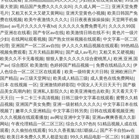
卡在线观看
|
亚洲精品国品乱码久久久久
|
少妇熟女在线免费观看
|
99亚洲
最大资源
|
精品国产免费久久久久尖叫
|
久久成人网一二三
|
亚洲天堂免费
毛片
|
又粗又长又大又硬又黄网站
|
亚洲天堂黄色小视频
|
欧美日韩国产免
费在线视频
|
欧美午夜激情久久久久
|
日日夜夜夜操操操操
|
天堂网手机偷
拍av
|
av毛片久久久久午夜hd
|
久久久久久免费免费毛片
|
久久久久99国
产亚洲在在线看
|
国产专区av在线
|
欧美激情日韩在线不卡
|
黄色片一级片
少妇
|
在线网站观看视频
|
国产熟女丝袜视频在线观看
|
中文字幕一区二区
伦理
|
亚洲国产一区二区av自拍
|
伊人久久久精品视频在线观看
|
99热精品
视频免费观看
|
五月天精品新网址
|
国产成人av毛片
|
又粗又长又硬视频
|
欧美久久不卡无毒视频
|
狠狠人妻久久久久久综合蜜桃黑人
|
欧洲,亚洲,国
产av
|
综合图区 欧美激情
|
色婷婷国产精品视频一
|
免费在线精品久久
|
伊
人色综合一区二区三区在线观看
|
欧美一级特黄大片日韩
|
亚洲欧洲日产
国产精品
|
av三级天堂网址
|
欧美成人精品三级
|
成人黄色在线免费网站
|
日本 在线视频 一区
|
亚洲激情婷婷影院
|
中国女人天天日天天干
|
国产极
品美女高潮内射
|
亚洲私人影院久久
|
欧美亚洲俺也去欧美
|
天天看天天干
天天日
|
一卡二卡三卡高清视频
|
日韩三级中文字幕在线观看
|
蜜臀久久精
品视频
|
亚洲国产美女免费
|
亚洲一级射精久久久久久
|
中文字幕日本在线
视频了
|
嫩草久久亚洲精品
|
中文字幕日韩另类
|
日韩在线观看视频亚洲
|
久久久视频在线观看播放
|
av网址亚洲中文字幕
|
亚洲av爽爽香蕉久久影
网站
|
午夜伦理精品一区二区三区
|
综合久久97色8
|
51精品视频人成在线
观看
|
久久偷拍在线观看
|
91久久香蕉氩炫呖疵厶
|
国产不卡自拍av在
线
|
欧美日本免费久久男人都是知道
|
99久久精品电影一区二区
|
91麻豆国