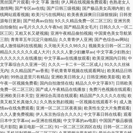
黑丝国产片观看
|
中文 字幕 激情
|
伊人网在线视频免费观看
|
色熟老女人
激情网
|
国产专区av在线
|
国产日韩三级视频
|
国产极品美女高潮内射
|
在
线网站观看视频
|
欧美污污在线网站
|
欧美夜夜躁爽日日躁狠狠躁
|
日韩资
源每日更新
|
国产经典av自拍
|
9久久久精品免费一区二区三区
|
亚洲另类
自拍偷拍
|
av毛片久久久久午夜hd
|
国产精品美女毛片
|
日韩久久久一区二
区三区
|
又粗又长又硬视频
|
亚洲午夜精品偷拍视频
|
中国黄色美女导航第
三部
|
青青草五年沉淀只做精品
|
久久青青伊人亚洲
|
国产色综合av网站
|
成人激情福利在线视频
|
久天啪天天久久98久久
|
视频美女日韩一区二区
|
精品久久久久久久成人大片
|
久久久人妻少妇嫩草av
|
中文字幕少妇熟女
|
久久久久久久在线播放
|
中文字幕av在线播放观看
|
欧美亚洲国内日韩
|
中
文字幕综合久久亚洲一区
|
久久久一卡二卡一区二区成人
|
91久久久丝袜
无内
|
久久精品国产av香蕉
|
手机青青草视频在线观看网址
|
欧美精品日韩
内射
|
99热这是里只有精品
|
亚洲欧美日韩女人
|
日韩亚洲欧美影视
|
欧美
午夜一区视频免费看
|
国内自拍激情在线
|
精品久久中文字幕97
|
日韩欧美
免费一区二区三区
|
国产成人午夜精品在线播放
|
免费污色视频在线观看
|
亚洲欧美日本天堂
|
亚洲综合高清在线观看
|
精品国产久久久久久在线
|
欧
美又粗又长真做久久
|
久久熟女熟妇视频
|
一区视频在线观看不卡
|
成人激
情av在线免费观看
|
亚洲一区二区三区夜夜操
|
欧美性生交大片免费观看
|
久久人妻免费视频
|
伊人东京热综合久久久久
|
中文字幕日韩在线看
|
观看
日本中文字幕xx
|
av亚洲在线视频
|
中文字幕的av电影
|
中国国产极品极骚
毛片影院
|
麻豆电影一区二区
|
91一区二区三区四区在线
|
日韩一区二区自