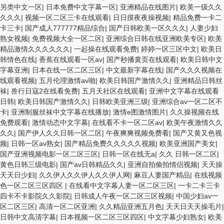
另类中文一区
|
日本免费中文字幕一区
|
亚洲精品在线图片
|
欧美一级久久
久久久
|
视频一区二区三卡在线观看
|
日日摸夜夜操视频
|
精品免费一卡二
卡三卡
|
国产成人777777精品综合
|
国产日韩欧美一区久久久
|
人妻少妇
熟女视频
|
免费视频大全一区二区
|
亚洲综合日韩在线亚洲欧美专区
|
欧美
精品激情久久久久久久
|
一起操在线观看免费
|
婷婷一区三区中文
|
欧美日
韩情色在线
|
香蕉在线观看一区av
|
国产秒播黄页在线观看
|
欧美日韩中文
字幕亚洲
|
日本在线一区二区三区
|
中文最新字幕在线
|
国产久久久视频在
线观看视频
|
五月伦理激情av啪
|
欧美日韩国产激情久久
|
亚洲精品日韩丝
袜
|
兽行日寇2在线看免费
|
五月天社区在线观看
|
亚洲中文字幕在线观看
日韩
|
欧美日韩国产激情久久
|
日韩欧美亚洲三级
|
亚洲综合av一区二区不
卡
|
亚洲制服丝袜中文字幕在线播放
|
激情e图激情图片
|
久久操视频在线
免费观看
|
激情动态中文字幕
|
在线看不卡一区二区av
|
欧美午夜激情久久
久久
|
国产伊人久久日韩一区二区
|
午夜爽爽视频免费看
|
国产又黄又色视
频
|
日韩一区av熟女
|
国产精品免费久久久久久视频
|
欧美亚洲国产美女
|
国产亚洲视频电影一区二区三区
|
日韩一区在线无a
|
久久 日韩一区二区
|
黄色日韩三级电影
|
国产av日韩精品久久
|
亚洲自拍偷拍情侣视频
|
天天操
天天日少妇
|
久久伊人久久伊人久久伊人网
|
麻豆人妻国产精品
|
在线视频
色一区二区三区四区
|
在线看中文字幕人妻一区二区三区
|
一卡二卡三卡
四卡不卡影院久久影院
|
日韩成人午夜一区二区三区视频
|
中国少妇av一
区二区三区
|
高清一区二区亚洲
|
久久精品亚洲五月色
|
天天日天天操毛片
|
日韩中文高清字幕
|
日本视频一区二区三区四区
|
中文字幕少妇熟女
|
欧美