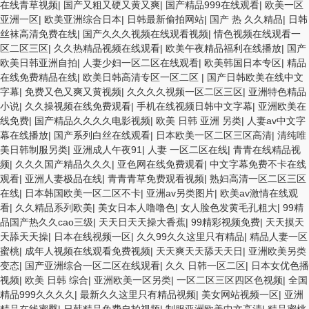
在线青草视频
|
国产又粗又硬又黄又爽
|
国产精品999在线观看
|
欧美一区
亚洲一区
|
欧美亚洲综合日本
|
日韩最新偷拍网站
|
国产 热 久久精品
|
日韩
丝袜高清免费在线
|
国产久久久视频在线观看视频
|
情色视频在线观看一
区二区三区
|
久久热精品视频在线观看
|
欧美午夜精品福利在线播放
|
国产
欧美日韩亚洲自拍
|
人妻少妇一区二区在线观看
|
欧美韩国日本专区
|
精品
在线免费精品在线
|
欧美日韩高清专区一区二区
|
国产日韩欧美在线中文
字幕
|
免费又色又爽又黄视频
|
久久久久视频一区二区三区
|
亚洲特色精品
小说
|
久久操视频在线免费观看
|
手机在线视频日韩中文字幕
|
亚洲欧美在
线免费
|
国产精品久久久久电影视频
|
欧美 日韩 亚洲 另类
|
人妻av中文字
幕在线播放
|
国产系列白丝在线观看
|
日本欧美一区二区三区高清
|
清纯唯
美日韩制服另类
|
亚洲成人午夜91
|
人妻 一区二区在线
|
青青在线精品视
频
|
久久久国产精品久久久
|
亚色网在线免费观看
|
中文字幕免费不卡在线
观看
|
亚洲人妻极品在线
|
青青青草免费观看视频
|
熟妇高清一区二区三区
在线
|
日本韩国欧美一区二区不卡
|
亚洲av另类图片
|
欧美av激情在线观
看
|
久久精品系列欧美
|
美女日本人噜噜色
|
女人脸色发黄毛孔粗大
|
99精
品国产热久久cao三级
|
天天日天天操大香蕉
|
99精彩视频免费
|
天天摸天
天舔天天操
|
日本在线视频一区
|
久久99久久这里只有精品
|
精品人妻一区
蜜桃
|
成年人视频在线观看免费视频
|
天天爽天天舔天天日
|
亚洲欧美另类
变态
|
国产亚洲综合一区二区在线观看
|
久久 日韩一区二区
|
日本女优色播
视频
|
欧美 日韩 综合
|
亚洲欧美一区另类
|
一区二区三区四区色视频
|
全国
精品999久久久久
|
最新久久这里只有精品视频
|
美女网站视频一区
|
亚洲