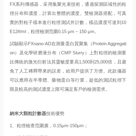
FX系列傳感器，采用集聚光束技術，通過探測區域性的粒
徑分布和濃度，計算出整體的濃度。雙檢測器搭配，可真
實的對粒子樣本進行粒徑測試并計數，樣品濃度可達到10
E12#/ml，粒徑檢測范圍0.15 μm – 150 μm。
試驗顯示FXnano-AD在測量蛋白質聚集（Protein Aggregati
on）及化學研磨液分布（CMP Slurry）上對粒徑的檢測要
比傳統的激光衍射法其靈敏度要高1,500到25,000倍，且避
免了人工稀釋帶來的誤差，給用戶提供了方便。此款儀器
可以應用在半導體、藥物蛋白等行業，超低的測試粒徑下
限及較高的測試濃度上限可滿足客戶的檢測需求。
納米大顆粒計數器
技術優勢
1、粒徑檢查范圍廣，0.15μm-150μm；