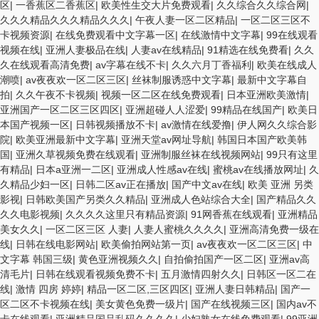
区
|
一香蕉区二香蕉区
|
欧美性生交大片免费观看
|
久久综合久久综合网
|
久久久精品久久久精品久久久
|
午夜人妻一区二区精品
|
一区二区三区不
卡视频资源
|
在线免费观看中文字幕一区
|
在线激情中文字幕
|
99在线观看
视频在线
|
亚洲人妻极品在线
|
人妻av在线精品
|
91精选在线免费看
|
久久
久在线观看高清免费
|
av字幕在线不卡
|
久久六月丁香福利
|
欧美在线成人
潮喷
|
av夜夜欢一区二区三区
|
丝袜制服诱惑中文字幕
|
最新中文字幕自
拍
|
久久午夜不卡视频
|
视频一区二区在线免费观看
|
日本亚洲欧美激情
|
亚洲国产一区二区三区四区
|
亚洲超碰人人涩爱
|
99精品在线国产
|
欧美日
本国产视频一区
|
日韩视频播放不卡
|
av激情在线爱撸
|
伊人网久久综合影
院
|
欧美亚洲最新中文字幕
|
亚洲天堂av网址导航
|
韩国日本国产欧美韩
国
|
亚洲久草视频免费在线观看
|
亚洲制服丝袜在线视频网站
|
99只有这里
有精品
|
日本a亚洲一二区
|
亚洲成人性感av在线
|
蜜桃av在线播放网址
|
久
久精品少妇一区
|
日韩二区av正在播放
|
国产中文av在线
|
欧美 亚洲 另类
影视
|
日韩欧美国产另类久久精品
|
亚洲成人色站综合大全
|
国产精品久久
久久电影视频
|
久久久久这里只有精品资源
|
91网香蕉在线观看
|
亚洲精品
美女久久
|
一区二区三区 人妻
|
人妻人蜜桃久久久久
|
亚洲高清免费一级在
线
|
日韩在线电影网站
|
欧美偷拍网站第一页
|
av夜夜欢一区二区三区
|
中
文字幕 韩国三级
|
黄色亚洲视频久久
|
自拍偷拍国产一区二区
|
亚洲av高
清毛片
|
日韩在线观看视频免费不卡
|
五月激情四射久久
|
日韩区一区二在
线
|
激情 四房 婷婷
|
精品一区二区,三区四区
|
亚洲人妻日韩精品
|
国产一
区二区不卡视频在线
|
美女黄色免费一级片
|
国产在线视频三区
|
国内av不