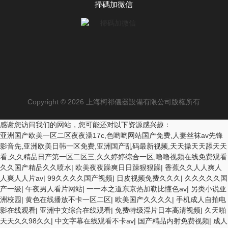
掃碼加微信
Copyright © 2026 上海柯祁儀器設備有限公司版權所有
感谢您访问我们的网站，您可能还对以下资源感兴趣：
亚洲国产欧美一区二区夜夜澡17c,色哟哟网站国产免费,人妻丝袜av先锋
影音先,亚洲欧美日韩一区免费,亚洲国产乱码最新视频,天天操天天舔天天
看,久久精品日产第一区二区三,久久婷婷综合一区,噜噜视频在线免费观看
久久国产精品久久喷水
|
欧美夜夜躁爽日日躁狠狠躁
|
香蕉久久人人爽人
人爽人人片av
|
99久久久久国产视频
|
日皮视频免费久久久
|
久久久久久国
产一级
|
午夜男人看片网站
|
一一本之道东京热加勒比懂色av
|
另类小说亚
洲校园
|
黄色在线播放不卡一区二区
|
欧美国产久久久久
|
手机成人自拍电
影在线观看
|
亚洲中文综合在线观看
|
免费特级淫片日本高清视频
|
久天啪
天天久久98久久
|
中文字幕在线观看不卡av
|
国产精品内射免费视频
|
成人