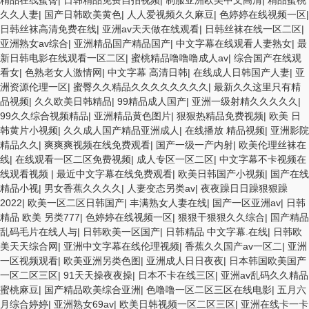
精品在线蜜臀
|
日韩精品免费自拍视频
|
制服亚洲欧美中文高清
|
精品蜜桃
久久人妻
|
国产日韩欧美黄色
|
人人爱视频久久麻豆
|
色婷婷在线视频一区
|
日韩丝袜高清免费在线
|
亚洲av天天做在线观看
|
日韩丝袜在线一区二区
|
亚洲熟女av综合
|
亚洲精品国产精品国产
|
中文字幕在线观看人妻熟女
|
最
新日韩电影在线观看一区二区
|
蜜桃精品噜噜噜成人av
|
综合国产在线观
看女
|
色熟老女人激情网
|
中文字幕 高清日韩
|
在线成人日韩国产人妻
|
亚
洲资源伦理一区
|
蜜臀久久精品久久久久久久久久
|
最新久久这里只有精
品视频
|
久久欧美日韩精品
|
99精品成人国产
|
亚洲一级射精久久久久久
|
99久久综合视频精品
|
亚洲精品黄色图片
|
狠狠热精品免费视频
|
欧美 日
韩黄片小视频
|
久久成人国产精品亚洲成人
|
在线播放 精品视频
|
亚洲影院
精品久久
|
爽爽爽视频在线免费观看
|
国产一级一产内射
|
欧美伦理丝袜在
线
|
在线观看一区二区免费视频
|
成人专区一区二区
|
中文字幕不卡视频在
线观看视频
|
最近中文字幕在线免费观看
|
欧美日韩国产小视频
|
国产在线
精品小视
|
男女香蕉久久久久
|
人妻变态另类av
|
夜夜躁日日躁狠狠躁
2022
|
欧美一区二区日韩国产
|
丰满熟女人妻在线
|
国产一区亚洲av
|
日韩
精品 欧美 另类777
|
色婷婷在线视频一区
|
狠狠干狠狠久久综合
|
国产精品
乱码毛片在线人与
|
日韩欧美一区国产
|
日韩精品 中文字幕.在线
|
日韩欧
美天天综合网
|
亚洲中文字幕在线伦理视频
|
香蕉久久国产av一区二
|
亚洲
一区视频观看
|
欧美亚洲另类色图
|
亚洲成人日日夜夜
|
日本韩国欧美国产
一区二区三区
|
91天天操夜夜操
|
日本不卡在线三区
|
亚洲av乱码久久精品
蜜桃麻豆
|
国产精品欧美综合亚洲
|
色噜噜一区二区三区在线电影
|
五月六
月综合婷婷
|
亚洲熟女69av
|
欧美日韩视频一区二区三区
|
亚洲在线卡一卡