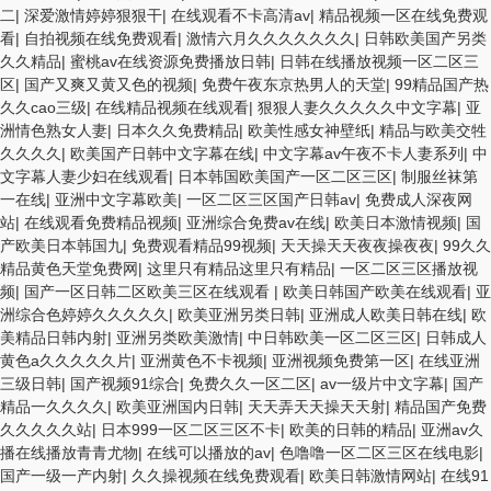
二
|
深爱激情婷婷狠狠干
|
在线观看不卡高清av
|
精品视频一区在线免费观
看
|
自拍视频在线免费观看
|
激情六月久久久久久久久
|
日韩欧美国产另类
久久精品
|
蜜桃av在线资源免费播放日韩
|
日韩在线播放视频一区二区三
区
|
国产又爽又黄又色的视频
|
免费午夜东京热男人的天堂
|
99精品国产热
久久cao三级
|
在线精品视频在线观看
|
狠狠人妻久久久久久中文字幕
|
亚
洲情色熟女人妻
|
日本久久免费精品
|
欧美性感女神壁纸
|
精品与欧美交牲
久久久久
|
欧美国产日韩中文字幕在线
|
中文字幕av午夜不卡人妻系列
|
中
文字幕人妻少妇在线观看
|
日本韩国欧美国产一区二区三区
|
制服丝袜第
一在线
|
亚洲中文字幕欧美
|
一区二区三区国产日韩av
|
免费成人深夜网
站
|
在线观看免费精品视频
|
亚洲综合免费av在线
|
欧美日本激情视频
|
国
产欧美日本韩国九
|
免费观看精品99视频
|
天天操天天夜夜操夜夜
|
99久久
精品黄色天堂免费网
|
这里只有精品这里只有精品
|
一区二区三区播放视
频
|
国产一区日韩二区欧美三区在线观看
|
欧美日韩国产欧美在线观看
|
亚
洲综合色婷婷久久久久久
|
欧美亚洲另类日韩
|
亚洲成人欧美日韩在线
|
欧
美精品日韩内射
|
亚洲另类欧美激情
|
中日韩欧美一区二区三区
|
日韩成人
黄色a久久久久久片
|
亚洲黄色不卡视频
|
亚洲视频免费第一区
|
在线亚洲
三级日韩
|
国产视频91综合
|
免费久久一区二区
|
av一级片中文字幕
|
国产
精品一久久久久
|
欧美亚洲国内日韩
|
天天弄天天操天天射
|
精品国产免费
久久久久久站
|
日本999一区二区三区不卡
|
欧美的日韩的精品
|
亚洲av久
播在线播放青青尤物
|
在线可以播放的av
|
色噜噜一区二区三区在线电影
|
国产一级一产内射
|
久久操视频在线免费观看
|
欧美日韩激情网站
|
在线91